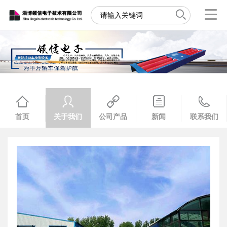
首页
关于我们
公司产品
新闻
联系我们