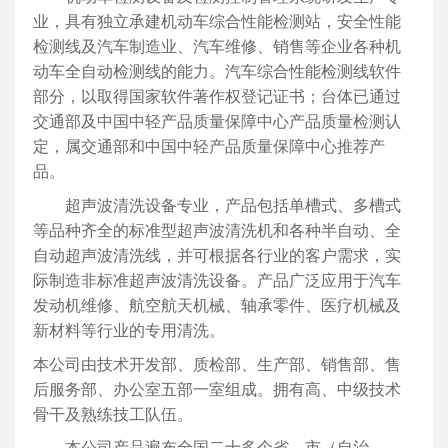
业，具有独立承建机动车综合性能检测站，安全性能
检测线及汽车制造业、汽车维修、销售等企业各种机
动车全自动检测线的能力。汽车综合性能检测线软件
部分，以取得国家软件著作权登记证书；台体已通过
交通部及中国中轻产品质量保障中心产品质量检测认
定，属交通部和中国中轻产品质量保障中心推荐产
品。
超声波清洗设备专业，产品包括单槽式、多槽式
等品种齐全的标准型超声波清洗机和各种半自动、全
自动超声波清洗线，并可根据各行业的客户需求，实
际制造非标准超声波清洗设备。产品广泛应用于汽车
发动机维修、航空航天机械、轴承零件、医疗机械及
新材料等行业的专用清洗。
本公司由技术开发部、质检部、生产部、销售部、售
后服务部、办公室五部一室组成。拥有高、中级技术
骨干及熟练技工队伍。
本公司产品遍布全国二十多个省、市（自治