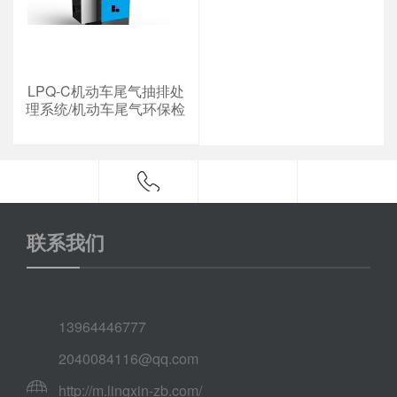
LPQ-C机动车尾气抽排处
理系统/机动车尾气环保检
测系统
联系我们
13964446777
2040084116@qq.com
http://m.lingxin-zb.com/