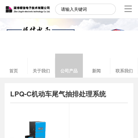
首页
关于我们
公司产品
新闻
联系我们
LPQ-C机动车尾气抽排处理系统