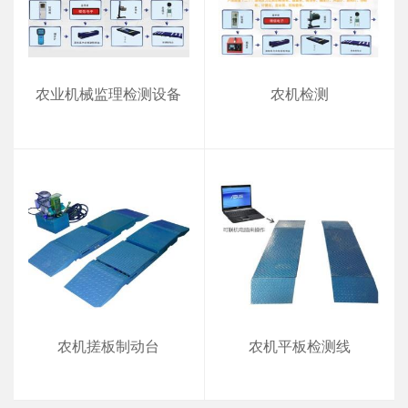
农业机械监理检测设备
农机检测
农机搓板制动台
农机平板检测线