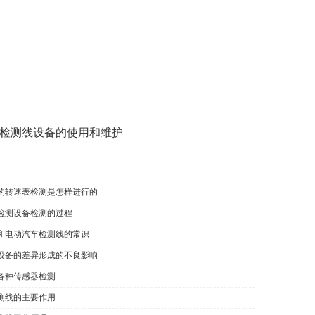
检测线设备的使用和维护
的转速表检测是怎样进行的
检测设备检测的过程
和电动汽车检测线的常识
设备的差异形成的不良影响
各种传感器检测
测线的主要作用