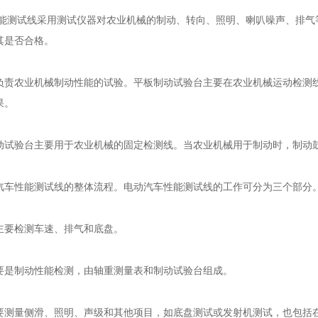
能测试线采用测试仪器对农业机械的制动、转向、照明、喇叭噪声、排气
其是否合格。
负责农业机械制动性能的试验。平板制动试验台主要在农业机械运动检测
果。
动试验台主要用于农业机械的固定检测线。当农业机械用于制动时，制动
汽车性能测试线的整体流程。电动汽车性能测试线的工作可分为三个部分
主要检测车速、排气和底盘。
要是制动性能检测，由轴重测量表和制动试验台组成。
要测量侧滑、照明、声级和其他项目，如底盘测试或发射机测试，也包括在