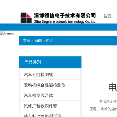
首页
首页
>
新闻
> 内容
产品类别
汽车性能检测线
发动机综合性能检测仪
汽车检测线台体
电动汽车性
汽修厂验收四件套
原理，简单的操
驻车制动性能测试仪