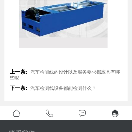
上一条:
汽车检测线的设计以及服务要求都应具有哪
些呢
下一条:
汽车检测线设备都能检测什么？