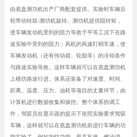
由底盘测功机出产厂商配套提供。实验时车辆后
轮带动转鼓-测功机旋转。测功机提供阻转矩，
使车辆发动机受到的阻力等效于平等工况下在路
途实验中受到的阻力；风机的风速盯梢车速，使
车辆发动机（还有传动箱、轮胎等）的冷却条件
与路途实验等效。这样车辆就可以在底盘测功机
上模仿路途行进。体系还装备了对速度、时间、
距离、温度、压力、油耗等项目的丈量环节，由
计算机进行数据收集和操控。整个体系协调工
作，驾驭员在显示器的提示下依照实验要求驾驭
车辆，这样就可以在底盘测功机前进行车辆的功