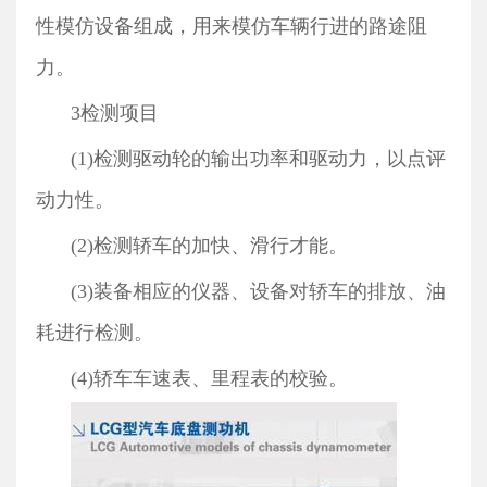
性模仿设备组成，用来模仿车辆行进的路途阻
力。
3检测项目
(1)检测驱动轮的输出功率和驱动力，以点评
动力性。
(2)检测轿车的加快、滑行才能。
(3)装备相应的仪器、设备对轿车的排放、油
耗进行检测。
(4)轿车车速表、里程表的校验。