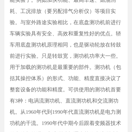
能实验了。例如加快功能、最高车速、燃油消
耗、工况排放（要另配排气分析仪）等项目实
验。与室外路途实验相比，在底盘测功机前进行
车辆实验具有安全、高效和重复性好的优点。轿
车用底盘测功机原理相同，也是驱动轮放在转鼓
前进行实验。只是转鼓宽，测功机功率大一些。
用于加载的测功机是最重要的部件。测功机（包
括其操控体系）的形式、功能、精度直接决议了
整套设备的功能和精度。可供使用的测功机首要
有3种：电涡流测功机、直流测功机和交流测功
机。从1960年代到1990年代直流测功机是电力测
功机的干流。1990年代中期今后跟着变频器技术