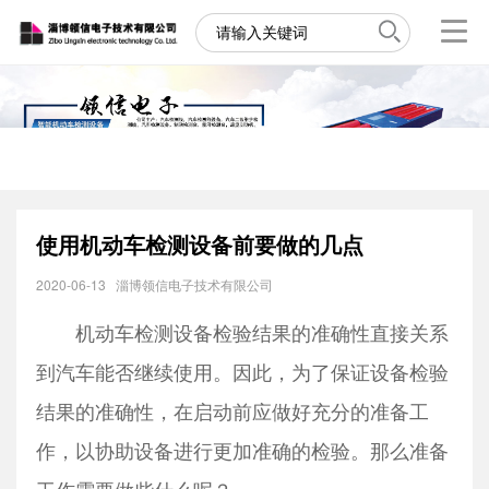
使用机动车检测设备前要做的几点
2020-06-13
淄博领信电子技术有限公司
机动车检测设备检验结果的准确性直接关系
到汽车能否继续使用。因此，为了保证设备检验
结果的准确性，在启动前应做好充分的准备工
作，以协助设备进行更加准确的检验。那么准备