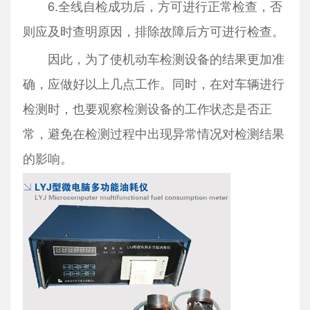
6.全线自检成功后，方可进行正常检查，否
则应及时查明原因，排除故障后方可进行检查。
因此，为了使机动车检测设备的结果更加准
确，应做好以上几点工作。同时，在对车辆进行
检测时，也要观察检测设备的工作状态是否正
常，避免在检测过程中出现异常情况对检测结果
的影响。