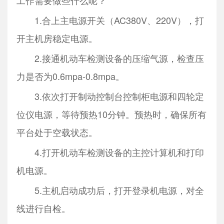
工作需要做些什么呢？
1.合上主电源开关（AC380V、220V），打
开主机房稳定电源。
2.接通机动车检测设备的压缩气源，检查压
力是否为0.6mpa-0.8mpa。
3.依次打开制动控制台控制柜电源和四轮定
位仪电源，等待预热10分钟。预热时，确保所有
平台处于空载状态。
4.打开机动车检测设备的主控计算机和打印
机电源。
5.主机启动成功后，打开登录机电源，对全
线进行自检。