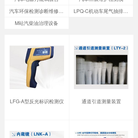
汽车环保检测诊断维修治理设备/汽车排放污染检测诊断维修治理设
LPQ-C机动车尾气抽排处理系统
M站汽柴油治理设备
LFG-A型反光标识检测仪
通道引道测量装置