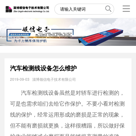
汽车检测线设备怎么维护
2019-09-03
淄博领信电子技术有限公司
汽车检测线设备虽然是对轿车进行检测的，
可是也需求咱们去给它作保护。不要小看对检测
线的保护，经常运用形成的磨损是正常的现象，
但不能有磨损就更换，这样很糟蹋，所以做好保